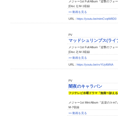
メジャー1st Full Album『追撃のフ
[Disc 1] M-1収録
>> 動画を見る
URL :
https://youtu.be/mimCvqtW8D0
PV
マッドシュリンプス(ライブハ
メジャー1st Full Album『追撃のフ
[Disc 2] M-3収録
>> 動画を見る
URL :
https://youtu.be/vvYUyl6iINA
PV
闇夜のキャラバン
フジテレビ水曜ドラマ「無痛〜診える
メジャー1st Mini Album『反逆の♭m7
M-7収録
>> 動画を見る