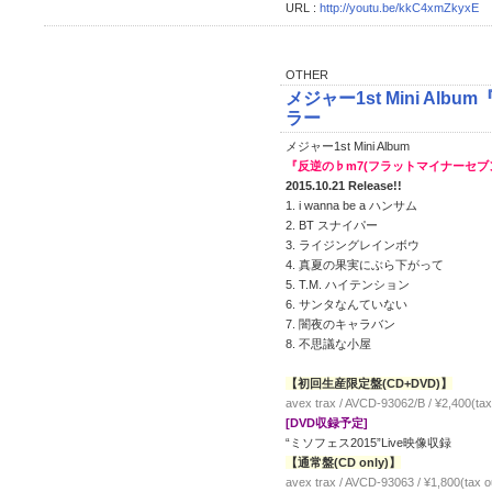
URL :
http://youtu.be/kkC4xmZkyxE
OTHER
メジャー1st Mini Al
ラー
メジャー1st Mini Album
『反逆の♭m7(フラットマイナーセブ
2015.10.21 Release!!
1. i wanna be a ハンサム
2. BT スナイパー
3. ライジングレインボウ
4. 真夏の果実にぶら下がって
5. T.M. ハイテンション
6. サンタなんていない
7. 闇夜のキャラバン
8. 不思議な小屋
【初回生産限定盤(CD+DVD)】
avex trax / AVCD-93062/B / ¥2,400(tax
[DVD収録予定]
“ミソフェス2015”Live映像収録
【通常盤(CD only)】
avex trax / AVCD-93063 / ¥1,800(tax o