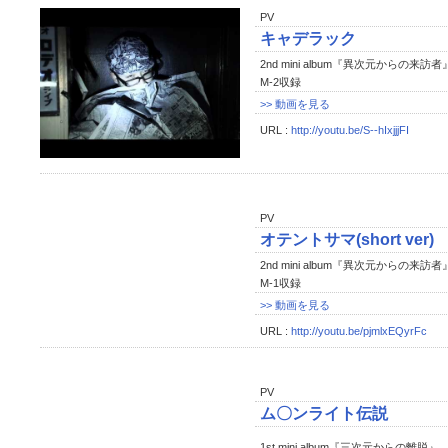
PV
キャデラック
2nd mini album『異次元からの来訪者
M-2収録
>> 動画を見る
URL :
http://youtu.be/S--hIxjjjFI
PV
オテントサマ(short ver)
2nd mini album『異次元からの来訪者
M-1収録
>> 動画を見る
URL :
http://youtu.be/pjmlxEQyrFc
PV
ム〇ンライト伝説
1st mini album『三次元からの離脱』