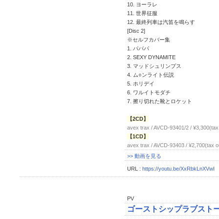
10. ヨーラレ
11. 世界征服
12. 最終列車は汽笛を鳴らす
[Disc 2]
※セルフカバー集
1. パパパ
2. SEXY DYNAMITE
3. マッドシュリンプス
4. ム○ンライト伝説
5. ホリデイ
6. ワルイトモダチ
7. 擦り切れた靴とロケット
【2CD】
avex trax / AVCD-93401/2 / ¥3,300(tax
【1CD】
avex trax / AVCD-93403 / ¥2,700(tax o
>> 動画を見る
URL :
https://youtu.be/XxRbkLnXVwI
PV
ゴーストシップラブスト