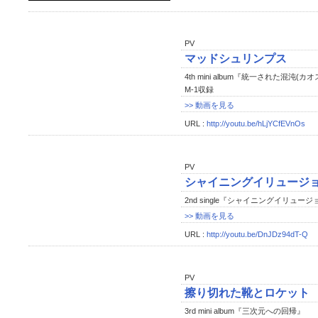
PV
マッドシュリンプス
4th mini album『統一された混沌(カオ
M-1収録
>> 動画を見る
URL :
http://youtu.be/hLjYCfEVnOs
PV
シャイニングイリュージ
2nd single『シャイニングイリュー
>> 動画を見る
URL :
http://youtu.be/DnJDz94dT-Q
PV
擦り切れた靴とロケット
3rd mini album『三次元への回帰』