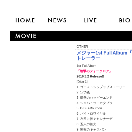
OTHER
メジャー1st Full Al
トレーラー
1st Full Album
『追撃のフォークロア』
2016.3.2 Release!!
[Disc 1]
1. ゴーストシップラブストーリー
2. 17の夜
3. 情熱のハッピーエンド
4. シャバ・ラ・カタブラ
5. B-B-B-Bourbon
6. バイトロワイヤル
7. 布団に捧ぐセレナーデ
8. 五人の鉱夫
9. 闇夜のキャラバン