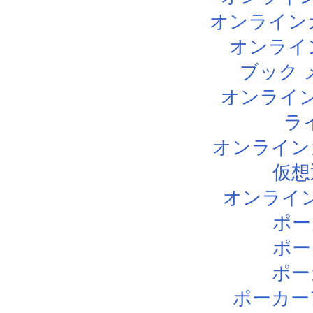
オンライン
オンライ
ブック 
オンライン
ラ
オンライン
仮想
オンライ
ポー
ポー
ポー
ポーカー