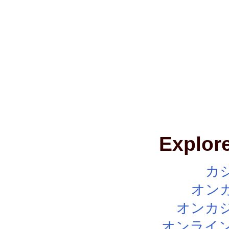
Explore
カ
オン
オンカジ
オンライン