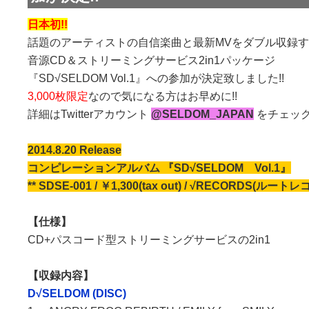
日本初!!
話題のアーティストの自信楽曲と最新MVをダブル収録
音源CD＆ストリーミングサービス2in1パッケージ
『SD√SELDOM Vol.1』への参加が決定致しました!!
3,000枚限定
なので気になる方はお早めに!!
詳細はTwitterアカウント
@SELDOM_JAPAN
をチェック!
2014.8.20 Release
コンピレーションアルバム
『SD√SELDOM Vol.1』
** SDSE-001 / ￥1,300(tax out) / √RECORDS(ルートレ
【仕様】
CD+パスコード型ストリーミングサービスの2in1
【収録内容】
D√SELDOM (DISC)