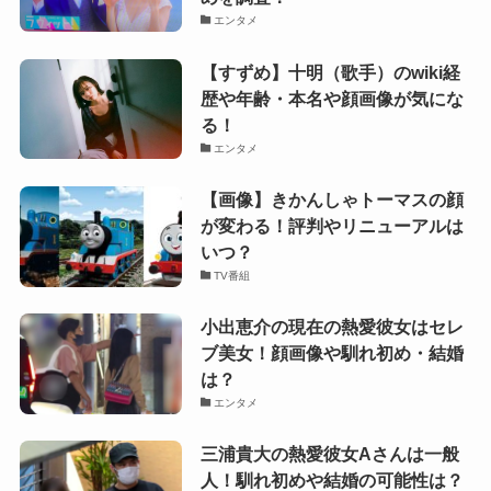
エンタメ
【すずめ】十明（歌手）のwiki経
歴や年齢・本名や顔画像が気にな
る！
エンタメ
【画像】きかんしゃトーマスの顔
が変わる！評判やリニューアルは
いつ？
TV番組
小出恵介の現在の熱愛彼女はセレ
ブ美女！顔画像や馴れ初め・結婚
は？
エンタメ
三浦貴大の熱愛彼女Aさんは一般
人！馴れ初めや結婚の可能性は？