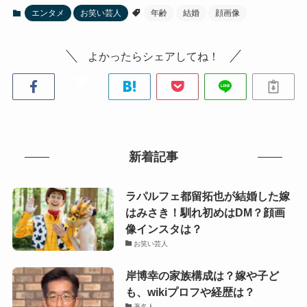
エンタメ
お笑い芸人
年齢
結婚
顔画像
よかったらシェアしてね！
新着記事
ラパルフェ都留拓也が結婚した嫁
はみさき！馴れ初めはDM？顔画
像インスタは？
お笑い芸人
岸博幸の家族構成は？嫁や子ど
も、wikiプロフや経歴は？
著名人