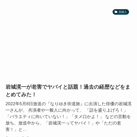
芸能人
岩城滉一が老害でヤバイと話題！過去の経歴などをま
とめてみた！
2022年5月8日放送の『なりゆき街道旅』に出演した俳優の岩城滉
一さんが、 共演者や一般人に向かって、 「話を盛り上げろ！」
「バラエティに向いていない！」「タメ口かよ！」 などの言動を
放ち、放送中から、「岩城滉一ってヤバイ！」や「ただの老
害！」と...