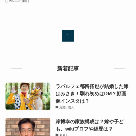
2022年5月8日
1
新着記事
ラパルフェ都留拓也が結婚した嫁
はみさき！馴れ初めはDM？顔画
像インスタは？
お笑い芸人
岸博幸の家族構成は？嫁や子ど
も、wikiプロフや経歴は？
著名人