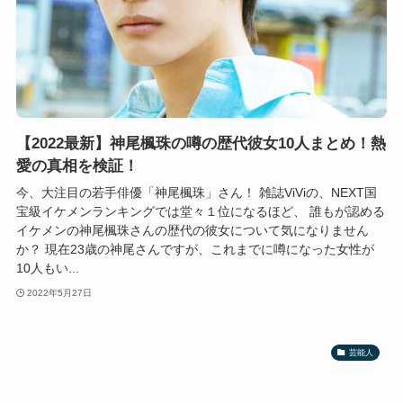
【2022最新】神尾楓珠の噂の歴代彼女10人まとめ！熱
愛の真相を検証！
今、大注目の若手俳優「神尾楓珠」さん！ 雑誌ViViの、NEXT国
宝級イケメンランキングでは堂々１位になるほど、 誰もが認める
イケメンの神尾楓珠さんの歴代の彼女について気になりません
か？ 現在23歳の神尾さんですが、これまでに噂になった女性が
10人もい...
2022年5月27日
芸能人