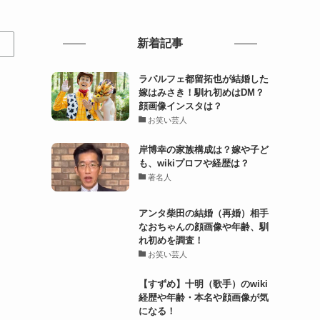
新着記事
ラパルフェ都留拓也が結婚した
嫁はみさき！馴れ初めはDM？
顔画像インスタは？
お笑い芸人
岸博幸の家族構成は？嫁や子ど
も、wikiプロフや経歴は？
著名人
アンタ柴田の結婚（再婚）相手
なおちゃんの顔画像や年齢、馴
れ初めを調査！
お笑い芸人
【すずめ】十明（歌手）のwiki
経歴や年齢・本名や顔画像が気
になる！