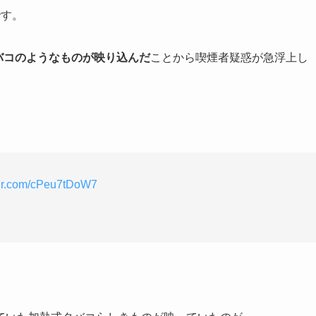
です。
バコのようなものが映り込んだ
ことから喫煙者疑惑が急浮上し
tter.com/cPeu7tDoW7