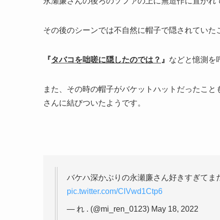
永瀬廉さんの後ろのソファの上に無造作に置かれ
その後のシーンでは不自然に帽子で隠されていた
『
タバコを咄嗟に隠したのでは？
』
などと憶測を
また、その時の帽子がバケットハットだったこと
さんに結びついたようです。
バケハ深かぶりの永瀬廉さん好きすぎてまだ
pic.twitter.com/ClVwd1Ctp6
— れ . (@mi_ren_0123) May 18, 2022