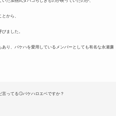
ていた加熱式タバコらしきものが映っていたのが、
ことから、
呼びました。
もあり、バケハを愛用しているメンバーとしても有名な永瀬廉
言ってる🙄バケハロエベですか？