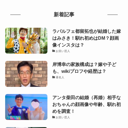
新着記事
ラパルフェ都留拓也が結婚した嫁
はみさき！馴れ初めはDM？顔画
像インスタは？
お笑い芸人
岸博幸の家族構成は？嫁や子ど
も、wikiプロフや経歴は？
著名人
アンタ柴田の結婚（再婚）相手な
おちゃんの顔画像や年齢、馴れ初
めを調査！
お笑い芸人