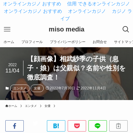
オンラインカジノ おすすめ
信用 できるオンラインカジノ
オンラインカジノ おすすめ
オンラインカジノ
カジノ ラ
イブ
miso media
ホーム
プロフィール
プライバシーポリシー
お問合せ
サイトマッ
【顔画像】相武紗季の子供（息
2022
子・娘）は父親似？名前や性別を
11/04
徹底調査！
2022年7月30日
2022年11月4日
エンタメ
女優
ホーム
エンタメ
女優