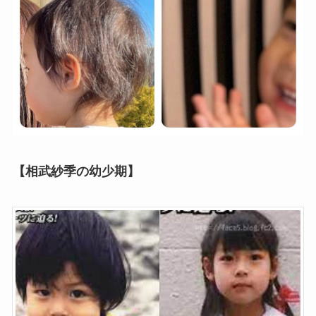
【相武紗季の幼少期】