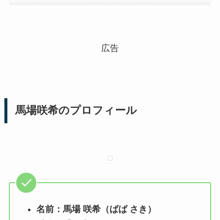
広告
馬場咲希のプロフィール
名前：馬場 咲希（ばば さき）