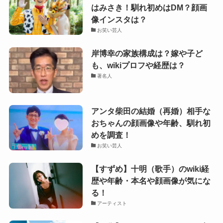
はみさき！馴れ初めはDM？顔画
像インスタは？
お笑い芸人
岸博幸の家族構成は？嫁や子ど
も、wikiプロフや経歴は？
著名人
アンタ柴田の結婚（再婚）相手な
おちゃんの顔画像や年齢、馴れ初
めを調査！
お笑い芸人
【すずめ】十明（歌手）のwiki経
歴や年齢・本名や顔画像が気にな
る！
アーティスト