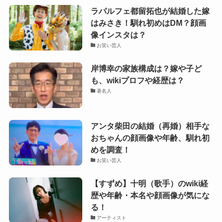
ラパルフェ都留拓也が結婚した嫁
はみさき！馴れ初めはDM？顔画
像インスタは？
お笑い芸人
岸博幸の家族構成は？嫁や子ど
も、wikiプロフや経歴は？
著名人
アンタ柴田の結婚（再婚）相手な
おちゃんの顔画像や年齢、馴れ初
めを調査！
お笑い芸人
【すずめ】十明（歌手）のwiki経
歴や年齢・本名や顔画像が気にな
る！
アーティスト