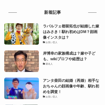
新着記事
ラパルフェ都留拓也が結婚した嫁
はみさき！馴れ初めはDM？顔画
像インスタは？
お笑い芸人
岸博幸の家族構成は？嫁や子ど
も、wikiプロフや経歴は？
著名人
アンタ柴田の結婚（再婚）相手な
おちゃんの顔画像や年齢、馴れ初
めを調査！
お笑い芸人