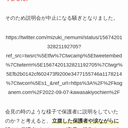
そのため説明会が中止になる騒ぎとなりました。
https://twitter.com/mizuki_nemumi/status/15674201
32821192705?
ref_src=twsrc%5Etfw%7Ctwcamp%5Etweetembed
%7Ctwterm%5E1567420132821192705%7Ctwgr%
5Efb2b0142cf602473f9200e3477155746a1178214
%7Ctwcon%5Es1_&ref_url=https%3A%2F%2Fkog
anem.com%2F2022-09-07-kawasakiyochien%2F
会見の時のような様子で保護者に説明をしていた
のか？と考えると、
立腹した保護者や涙ながらに