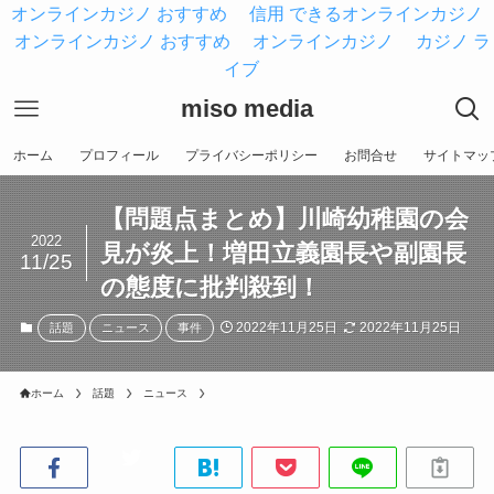
オンラインカジノ おすすめ
信用 できるオンラインカジノ
オンラインカジノ おすすめ
オンラインカジノ
カジノ ラ
イブ
miso media
ホーム
プロフィール
プライバシーポリシー
お問合せ
サイトマッ
【問題点まとめ】川崎幼稚園の会
2022
見が炎上！増田立義園長や副園長
11/25
の態度に批判殺到！
2022年11月25日
2022年11月25日
話題
ニュース
事件
ホーム
話題
ニュース