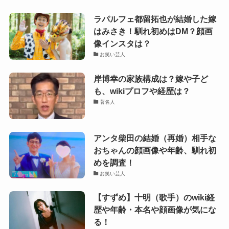
ラパルフェ都留拓也が結婚した嫁
はみさき！馴れ初めはDM？顔画
像インスタは？
お笑い芸人
岸博幸の家族構成は？嫁や子ど
も、wikiプロフや経歴は？
著名人
アンタ柴田の結婚（再婚）相手な
おちゃんの顔画像や年齢、馴れ初
めを調査！
お笑い芸人
【すずめ】十明（歌手）のwiki経
歴や年齢・本名や顔画像が気にな
る！