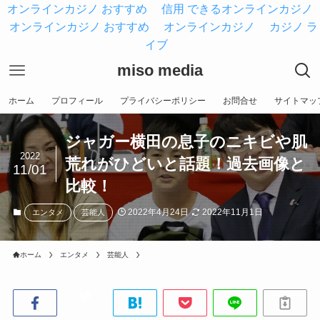
オンラインカジノ おすすめ
信用 できるオンラインカジノ
オンラインカジノ おすすめ
オンラインカジノ
カジノ ラ
イブ
miso media
ホーム
プロフィール
プライバシーポリシー
お問合せ
サイトマッ
ジャガー横田の息子のニキビや肌
2022
荒れがひどいと話題！過去画像と
11/01
比較！
2022年4月24日
2022年11月1日
エンタメ
芸能人
ホーム
エンタメ
芸能人