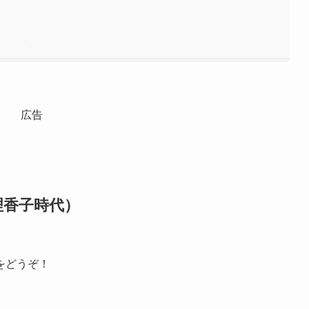
広告
理香子時代）
をどうぞ！