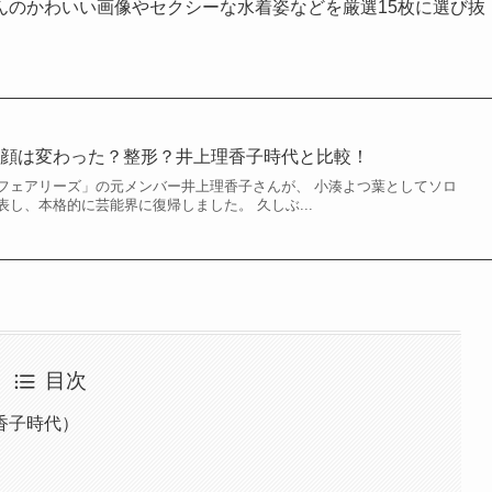
んのかわいい画像やセクシーな水着姿などを厳選15枚に選び抜
の顔は変わった？整形？井上理香子時代と比較！
フェアリーズ」の元メンバー井上理香子さんが、 小湊よつ葉としてソロ
し、本格的に芸能界に復帰しました。 久しぶ...
目次
香子時代）