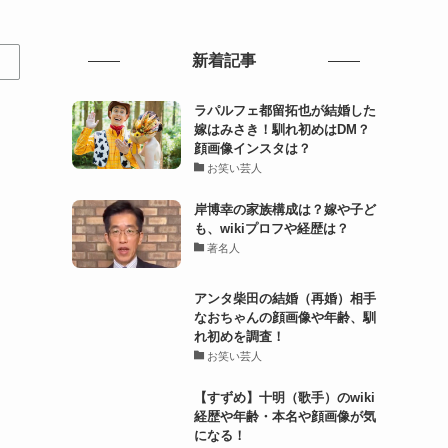
新着記事
ラパルフェ都留拓也が結婚した
嫁はみさき！馴れ初めはDM？
顔画像インスタは？
お笑い芸人
岸博幸の家族構成は？嫁や子ど
も、wikiプロフや経歴は？
著名人
アンタ柴田の結婚（再婚）相手
なおちゃんの顔画像や年齢、馴
れ初めを調査！
お笑い芸人
【すずめ】十明（歌手）のwiki
経歴や年齢・本名や顔画像が気
になる！