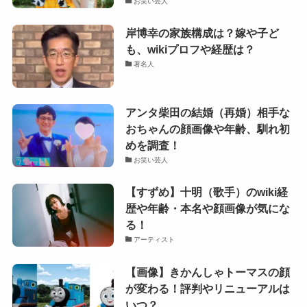
お笑い芸人
岸博幸の家族構成は？嫁や子ど
も、wikiプロフや経歴は？
著名人
アンタ柴田の結婚（再婚）相手な
おちゃんの顔画像や年齢、馴れ初
めを調査！
お笑い芸人
【すずめ】十明（歌手）のwiki経
歴や年齢・本名や顔画像が気にな
る！
アーティスト
【画像】きかんしゃトーマスの顔
が変わる！評判やリニューアルは
いつ？