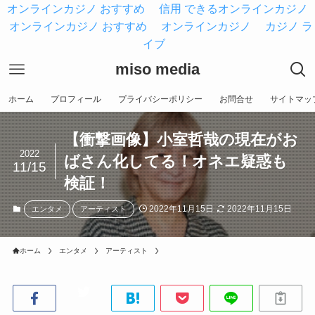
オンラインカジノ おすすめ
信用 できるオンラインカジノ
オンラインカジノ おすすめ
オンラインカジノ
カジノ ラ
イブ
miso media
ホーム
プロフィール
プライバシーポリシー
お問合せ
サイトマッ
【衝撃画像】小室哲哉の現在がお
2022
ばさん化してる！オネエ疑惑も
11/15
検証！
2022年11月15日
2022年11月15日
エンタメ
アーティスト
ホーム
エンタメ
アーティスト