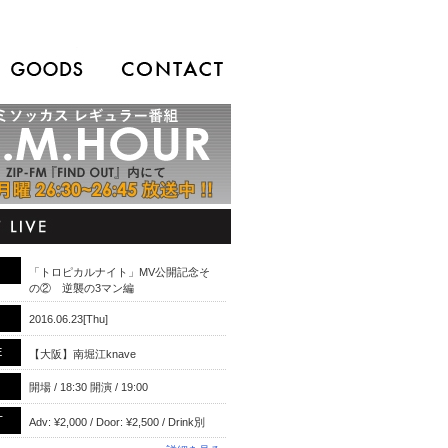
「トロピカルナイト」MV公開記念そ
の② 逆襲の3マン編
2016.06.23[Thu]
E
【大阪】南堀江knave
開場 / 18:30 開演 / 19:00
T
Adv: ¥2,000 / Door: ¥2,500 / Drink別