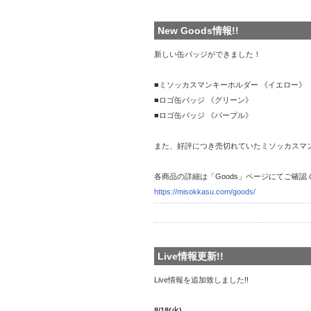
New Goods情報!!
新しい缶バッジができました！
■ミソッカスマンキーホルダー 《イエロー》
■ロゴ缶バッジ 《グリーン》
■ロゴ缶バッジ 《パープル》
また、好評につき売切れていたミソッカスマ
各商品の詳細は「Goods」ページにてご確認
https://misokkasu.com/goods/
Live情報更新!!
Live情報を追加致しました!!
8/18(火)