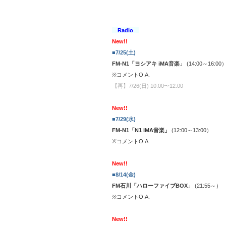
Radio
New!!
■7/25(土)
FM-N1「ヨシアキ iMA音楽
」
(14:00～16:00
※コメントO.A.
【再】7/26(日) 10:00〜12:00
New!!
■7/29(水)
FM-N1「N1 iMA音楽
」
(12:00～13:00）
※コメントO.A.
New!!
■8/14(金)
FM石川「ハローファイブBOX
」
(21:55～）
※コメントO.A.
New!!