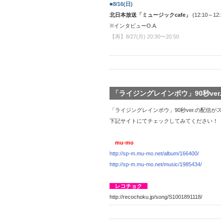
■8/16(日)
北日本放送「ミュージックcafe
」
(12:10～12
※インタビューO.A.
【再】8/27(月) 20:30〜20:50
「ライジングレインボウ」90秒ver.
「ライジングレインボウ」90秒ver.の配信
下記サイトにてチェックしてみてください！
mu-mo
http://sp-m.mu-mo.net/album/166400/
http://sp-m.mu-mo.net/music/1985434/
レコチョク
http://recochoku.jp/song/S1001891118/