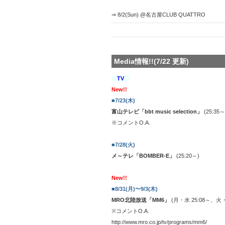
⇒ 8/2(Sun) @名古屋CLUB QUATTRO
Media情報!!(7/22 更新)
TV
New!!
■7/23(木)
富山テレビ「bbt music selection
」
(25:35
※コメントO.A.
■7/28(火)
メ～テレ「BOMBER-E」
(25:20～)
New!!
■8/31(月)〜9/3(木)
MRO北陸放送「MM6
」
(月・水 25:08～、火・
※コメントO.A.
http://www.mro.co.jp/tv/programs/mm6/