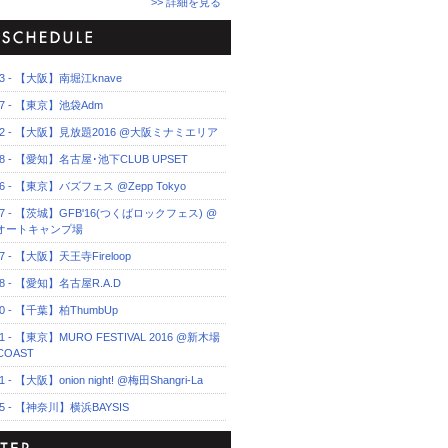
>> 詳細を見る
.23 - 【大阪】南堀江knave
.27 - 【東京】池袋Adm
7.02 - 【大阪】見放題2016 @大阪ミナミエリア
7.08 - 【愛知】名古屋･池下CLUB UPSET
.16 - 【東京】バズフェス @Zepp Tokyo
7.17 - 【茨城】GFB'16(つくばロックフェス) @
オートキャンプ場
.27 - 【大阪】天王寺Fireloop
.28 - 【愛知】名古屋R.A.D
.30 - 【千葉】柏ThumbUp
.31 - 【東京】MURO FESTIVAL 2016 @新木場
COAST
11 - 【大阪】onion night! @梅田Shangri-La
.25 - 【神奈川】横浜BAYSIS