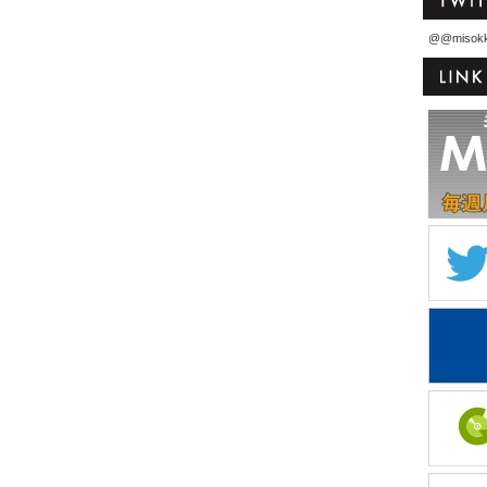
@@misok
）