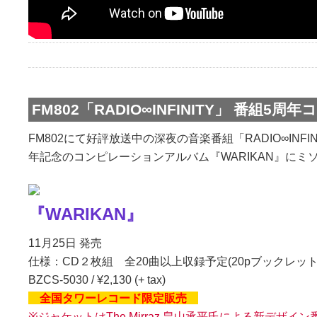
FM802「RADIO∞INFINITY」 番組5周
FM802にて好評放送中の深夜の音楽番組「RADIO∞INFI
年記念のコンピレーションアルバム『WARIKAN』にミ
『WARIKAN』
11月25日 発売
仕様：CD２枚組 全20曲以上収録予定(20pブックレッ
BZCS-5030 / ¥2,130 (+ tax)
全国タワーレコード限定販売
※ジャケットはThe Mirraz 畠山承平氏による新デザイ