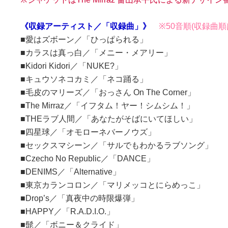
《収録アーティスト／「収録曲」》
※50音順(収録曲
■愛はズボーン／「ひっぱられる」
■カラスは真っ白／「メニー・メアリー」
■Kidori Kidori／「NUKE?」
■キュウソネコカミ／「ネコ踊る」
■毛皮のマリーズ／「おっさん On The Corner」
■The Mirraz／「イフタム！ヤー！シムシム！」
■THEラブ人間／「あなたがそばにいてほしい」
■四星球／「オモローネバーノウズ」
■セックスマシーン／「サルでもわかるラブソング」
■Czecho No Republic／「DANCE」
■DENIMS／「Alternative」
■東京カランコロン／「マリメッコとにらめっこ」
■Drop’s／「真夜中の時限爆弾」
■HAPPY／「R.A.D.I.O.」
■髭／「ボニー＆クライド」