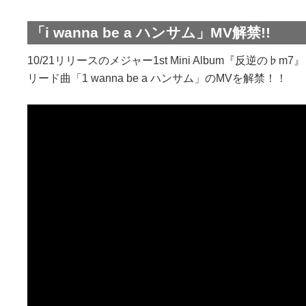
「i wanna be a ハンサム」MV解禁!!
10/21リリースのメジャー1st Mini Album『反逆の♭m7
リード曲「1 wanna be a ハンサム」のMVを解禁！！