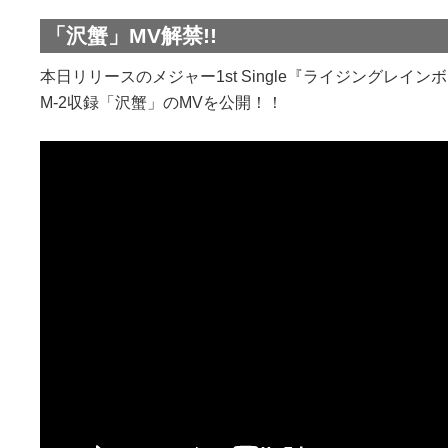
「沢蟹」MV解禁!!
本日リリースのメジャー1st Single『ライジングレイン
M-2収録「沢蟹」のMVを公開！！