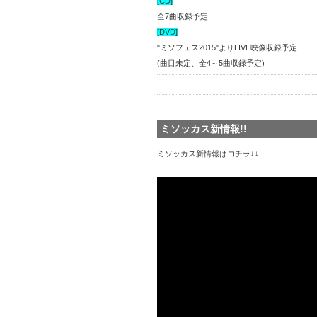
[CD]
全7曲収録予定
[DVD]
"ミソフェス2015"よりLIVE映像収録予定
(曲目未定、全4～5曲収録予定)
ミソッカス新情報!!
ミソッカス新情報はコチラ↓↓