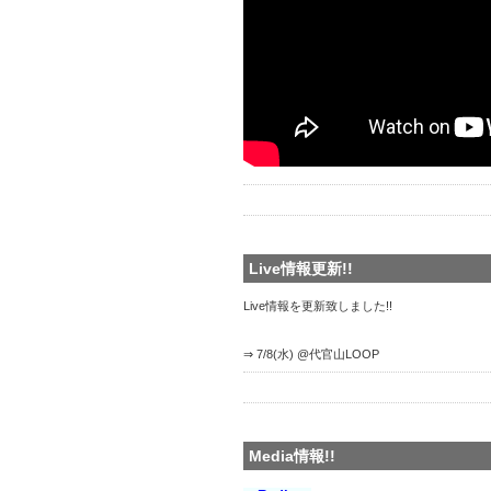
Live情報更新!!
Live情報を更新致しました!!
⇒ 7/8(水) @代官山LOOP
Media情報!!