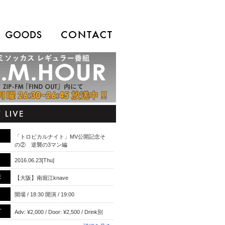
「トロピカルナイト」MV公開記念そ
の② 逆襲の3マン編
2016.06.23[Thu]
E
【大阪】南堀江knave
開場 / 18:30 開演 / 19:00
T
Adv: ¥2,000 / Door: ¥2,500 / Drink別