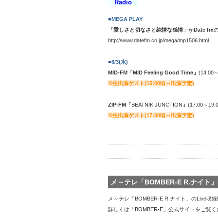
Radio
■MEGA PLAY
「愛しさと切なさと純情な感情」
が
Date fm
http://www.datefm.co.jp/mega/mp1506.html
■6/3(水)
MID-FM「
MID Feeling Good Time
」
(14:00
※
生出演ゲスト(15:00頃～出演予定)
ZIP-FM「
BEATNIK JUNCTION
」
(17:00～19:
※
生出演ゲスト(17:30頃～出演予定)
メ～テレ「BOMBER-E R.ナイト」L
メ～テレ「BOMBER-E R.ナイト」のLiv
詳しくは「
BOMBER-E
」公式サイトをご覧く