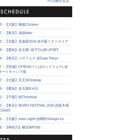
>> 詳細を見る
.23 - 【大阪】南堀江knave
.27 - 【東京】池袋Adm
7.02 - 【大阪】見放題2016 @大阪ミナミエリア
7.08 - 【愛知】名古屋･池下CLUB UPSET
.16 - 【東京】バズフェス @Zepp Tokyo
7.17 - 【茨城】GFB'16(つくばロックフェス) @
オートキャンプ場
.27 - 【大阪】天王寺Fireloop
.28 - 【愛知】名古屋R.A.D
.30 - 【千葉】柏ThumbUp
.31 - 【東京】MURO FESTIVAL 2016 @新木場
COAST
11 - 【大阪】onion night! @梅田Shangri-La
.25 - 【神奈川】横浜BAYSIS