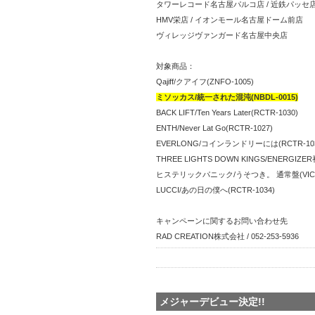
タワーレコード名古屋パルコ店 / 近鉄パッセ店 /
HMV栄店 / イオンモール名古屋ドーム前店
ヴィレッジヴァンガード名古屋中央店
対象商品：
Qajiff/クアイフ(ZNFO-1005)
ミソッカス/統一された混沌(NBDL-0015)
BACK LIFT/Ten Years Later(RCTR-1030)
ENTH/Never Lat Go(RCTR-1027)
EVERLONG/コインランドリーには(RCTR-103
THREE LIGHTS DOWN KINGS/ENERGIZE
ヒステリックパニック/うそつき。 通常盤(VICL-
LUCCI/あの日の僕へ(RCTR-1034)
キャンペーンに関するお問い合わせ先
RAD CREATION株式会社 / 052-253-5936
メジャーデビュー決定!!