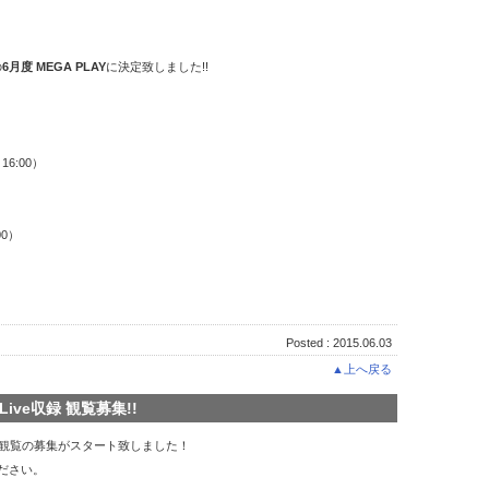
の
6月度 MEGA PLAY
に決定致しました!!
～16:00）
00）
Posted : 2015.06.03
▲上へ戻る
ive収録 観覧募集!!
e収録観覧の募集がスタート致しました！
ださい。