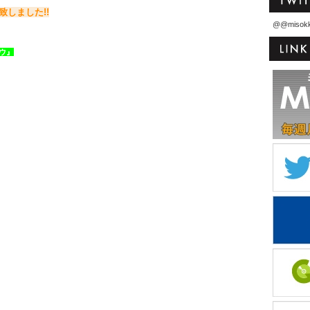
致しました!!
@@misok
ボウ』