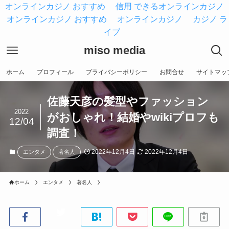
オンラインカジノ おすすめ
信用 できるオンラインカジノ
オンラインカジノ おすすめ
オンラインカジノ
カジノ ラ
イブ
miso media
ホーム
プロフィール
プライバシーポリシー
お問合せ
サイトマッ
佐藤天彦の髪型やファッション
2022
がおしゃれ！結婚やwikiプロフも
12/04
調査！
2022年12月4日
2022年12月4日
エンタメ
著名人
ホーム
エンタメ
著名人