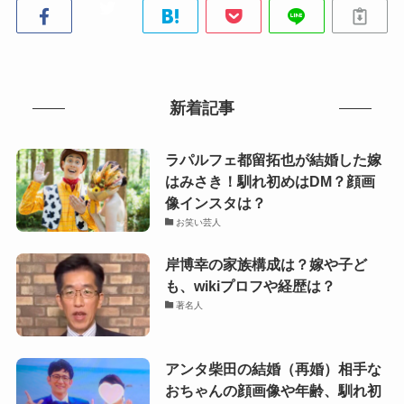
新着記事
ラパルフェ都留拓也が結婚した嫁
はみさき！馴れ初めはDM？顔画
像インスタは？
お笑い芸人
岸博幸の家族構成は？嫁や子ど
も、wikiプロフや経歴は？
著名人
アンタ柴田の結婚（再婚）相手な
おちゃんの顔画像や年齢、馴れ初