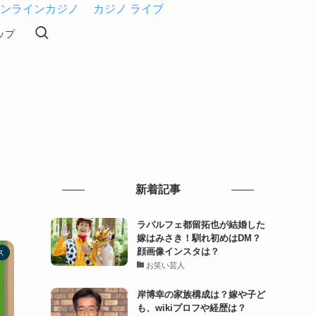
ンラインカジノ
カジノ ライブ
ップ
新着記事
ラパルフェ都留拓也が結婚した
嫁はみさき！馴れ初めはDM？
顔画像インスタは？
ス
お笑い芸人
岸博幸の家族構成は？嫁や子ど
も、wikiプロフや経歴は？