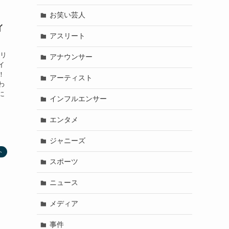
お笑い芸人
イ
アスリート
フリ
アナウンサー
イ
！
アーティスト
わ
に
インフルエンサー
エンタメ
ジャニーズ
ト
スポーツ
ニュース
メディア
事件