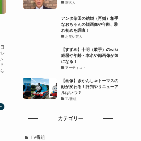
著名人
アンタ柴田の結婚（再婚）相手
なおちゃんの顔画像や年齢、馴
れ初めを調査！
お笑い芸人
 日
【すずめ】十明（歌手）のwiki
テレ
経歴や年齢・本名や顔画像が気
い
になる！
か？
アーティスト
ちら
【画像】きかんしゃトーマスの
顔が変わる！評判やリニューア
ルはいつ？
TV番組
ー
カテゴリー
TV番組