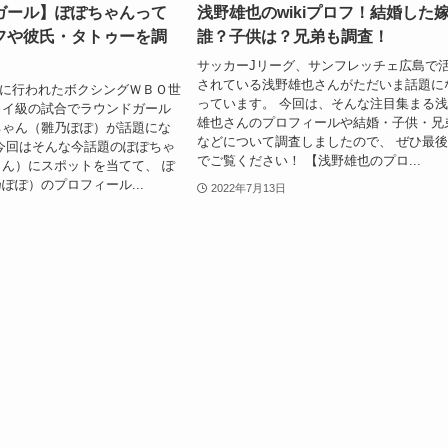
ガール】ぽぽちゃんって
浅野雄也のwikiプロフ！結婚した
フや彼氏・タトゥーを調
誰？子供は？兄弟も調査！
サッカーJリーグ、サンフレッチェ広島で
されている浅野雄也さんがただいま話題に
13日に行われたボクシングＷＢＯ世
っています。 今回は、そんな注目集まる
ライ級の試合でラウンドガール
雄也さんのプロフィールや結婚・子供・兄
ちゃん（雛乃ぽぽ）が話題にな
などについて調査しましたので、 ぜひ最
今回はそんな今話題のぽぽちゃ
でご覧ください！ 【浅野雄也のプロ...
ん）にスポットを当てて、 ぽ
ぽぽ）のプロフィール...
2022年7月13日