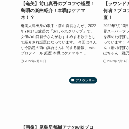
【奄美】前山真吾のプロフや経歴！
【ラウンド
島唄の楽曲紹介！本職はケアマ
何者？プロ
ネ！？
査！
奄美大島出身の歌手・前山真吾さんが、2022
2022年7月
年7月17日放送の「おしゃれクリップ」で、
界スーパーフ
女優の山口智子さんがおすすめする歌手とし
を務めたぽぽ
て紹介され話題になっています。 今回はそん
っています！ 
な今話題の前山真吾さんに関する情報、 wiki
ん（雛乃ぽぽさ
プロフィール 経歴 本職はケアマネ？ ...
ぽちゃん（雛乃
2022年7月16日
2022年7月14日
アナウンサー
【画像】尾島早都樹アナのwikiプロ