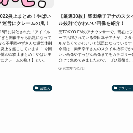
022炎上まとめ！やばい
【厳選30枚】柴田幸子アナのスタ
？運営にクレームの嵐！
ル抜群でかわいい画像を紹介！
6〜18日に開催された「アイドル
元TOKYO FMのアナウンサーで、現在は
酷すぎと開催中から話題になって
ーで活躍されている柴田幸子アナが、スタ
なる不手際やずさんな運営体制
ルが良くてかわいいと話題になっています
炎上を起こしています！ 今回
今回は、柴田幸子さんのスタイル抜群でか
博2022炎上まとめ！やばい主
いい画像やすっぴん画像までをカテゴリー
にクレームの嵐！】とい...
分けて集めてみましたので、 ぜひ最後ま...
2022年7月17日
芸能人
アスリー