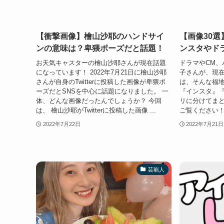
【衝撃画像】檜山沙耶のハンドサイ
【画像30
ンの意味は？卑猥ポーズだと話題！
ンスタやド
お天気キャスターの檜山沙耶さんが現在話題
ドラマやCM、
になっています！ 2022年7月21日に檜山沙耶
子さんが、現在
さんが自身のTwitterに投稿した画像が卑猥ポ
は、そんな福
ーズだとSNSを中心に話題になりました。 一
『インスタ』『
体、どんな画像だったんでしょうか？ 今回
リに分けてま
は、 檜山沙耶がTwitterに投稿した画像 ...
ご覧ください！
2022年7月22日
2022年7月21日
芸能人