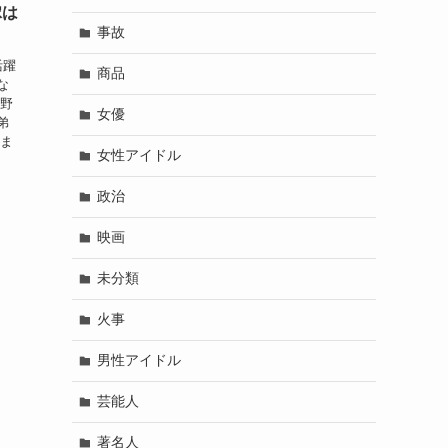
嫁は
事故
活躍
商品
な
浅野
女優
弟
後ま
女性アイドル
政治
映画
未分類
火事
男性アイドル
芸能人
著名人