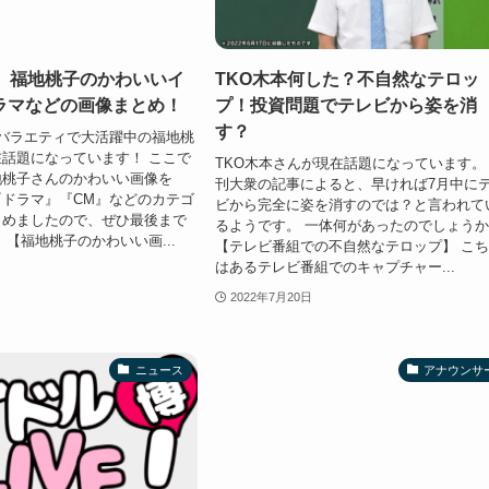
選】福地桃子のかわいいイ
TKO木本何した？不自然なテロッ
ラマなどの画像まとめ！
プ！投資問題でテレビから姿を消
す？
バラエティで大活躍中の福地桃
話題になっています！ ここで
TKO木本さんが現在話題になっています。
地桃子さんのかわいい画像を
刊大衆の記事によると、早ければ7月中に
ドラマ』『CM』などのカテゴ
ビから完全に姿を消すのでは？と言われて
とめましたので、ぜひ最後まで
るようです。 一体何があったのでしょう
 【福地桃子のかわいい画...
【テレビ番組での不自然なテロップ】 こ
はあるテレビ番組でのキャプチャー...
2022年7月20日
ニュース
アナウンサ