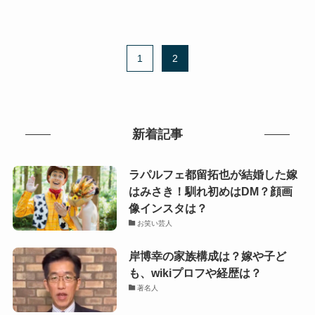
1
2
新着記事
ラパルフェ都留拓也が結婚した嫁
はみさき！馴れ初めはDM？顔画
像インスタは？
お笑い芸人
岸博幸の家族構成は？嫁や子ど
も、wikiプロフや経歴は？
著名人