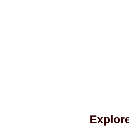
Explore