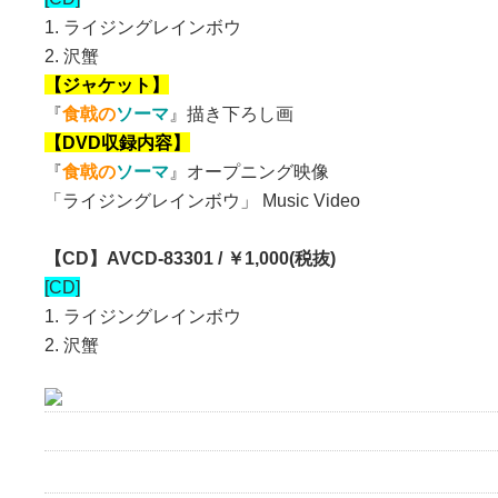
1. ライジングレインボウ
2. 沢蟹
【ジャケット】
『
食戟の
ソーマ
』描き下ろし画
【DVD収録内容】
『
食戟の
ソーマ
』オープニング映像
「ライジングレインボウ」 Music Video
【CD】AVCD-83301 / ￥1,000(税抜)
[CD]
1. ライジングレインボウ
2. 沢蟹