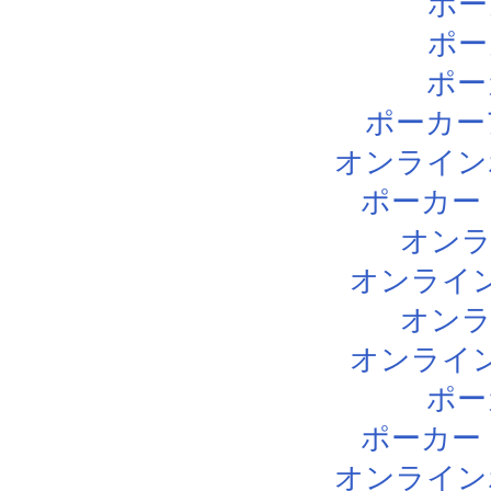
ポー
ポー
ポー
ポーカー
オンライン
ポーカー
オン
オンライ
オン
オンライ
ポー
ポーカー
オンライン