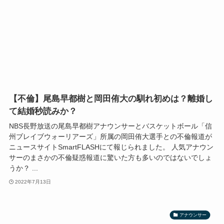
【不倫】尾島早都樹と岡田侑大の馴れ初めは？離婚し
て結婚秒読みか？
NBS長野放送の尾島早都樹アナウンサーとバスケットボール「信
州ブレイブウォーリアーズ」所属の岡田侑大選手との不倫報道が
ニュースサイトSmartFLASHにて報じられました。 人気アナウン
サーのまさかの不倫疑惑報道に驚いた方も多いのではないでしょ
うか？ ...
2022年7月13日
アナウンサー