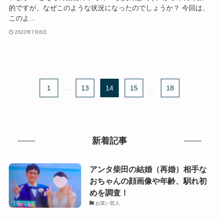
的ですが、なぜこのような状況になったのでしょうか？ 今回は、
このよ...
2022年7月6日
1
...
13
14
15
...
18
新着記事
アンタ柴田の結婚（再婚）相手な
おちゃんの顔画像や年齢、馴れ初
めを調査！
お笑い芸人