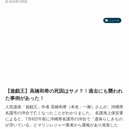
2022年7月8日
ニュース
【遊戯王】高橋和希の死因はサメ？！過去にも襲われ
た事例があった！
人気漫画「遊戯王」作者 高橋和希（本名：​一雅​）さんが、沖縄県
名護市の沖合で亡くなったことがわかりました。 名護海上保安署
によると、7月6日午前に沖縄県名護市の沖合で「遺体らしきもの
が浮いている」とマリンレジャー業者から通報があり発覚した