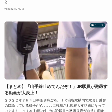
と...
2022年7月7日
ニュース
【まとめ】「山手線止めてんだぞ！」JR駅員が激昂す
る動画が大炎上！
２０２２年７月４日午後８時ごろ、ＪＲ渋谷駅構内で駅員と乗客
の口論している様子がYoutubeに投稿され現在大変話題になって
います！ こちらの動画の中でのJR駅員の怒鳴り声が非常に印象