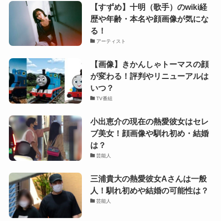
【すずめ】十明（歌手）のwiki経
歴や年齢・本名や顔画像が気にな
る！
アーティスト
【画像】きかんしゃトーマスの顔
が変わる！評判やリニューアルは
いつ？
TV番組
小出恵介の現在の熱愛彼女はセレ
ブ美女！顔画像や馴れ初め・結婚
は？
芸能人
三浦貴大の熱愛彼女Aさんは一般
人！馴れ初めや結婚の可能性は？
芸能人